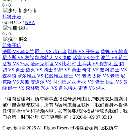
0
-
0
步行者
即将开始
04-09
14:34
NBA
快船
0
-
0
掘金
即将开始
法国 VS 乌克兰
爵士 VS 步行者
鹈鹕 VS 开拓者
黄蜂 VS 雄鹿
尼克斯 VS 灰熊
凯尔特人 VS 快船
活塞 VS 公牛
波兰 VS 荷兰
活塞 VS 76人
哈萨克斯坦 VS 比利时
土耳其 VS 保加利亚
鹈
鹕 VS 勇士
热火 VS 骑士
鹈鹕 VS 勇士
奇才 VS 篮网
爵士 VS
森林狼
塞尔维亚 VS 拉脱维亚
国王 VS 老鹰
太阳 VS 老鹰
尼
克斯 VS 灰熊
安道尔 VS 阿尔巴尼亚
热火 VS 骑士
雄鹿 VS 黄
蜂
爵士 VS 森林狼
76人 VS 凯尔特人
雷霆 VS 湖人
『楼阁台榭网』所有赛事直播信号源均由用户收集或从搜索引
擎中搜索整理获得，所有内容均来自互联网，我们自身不提供
任何直播信号和视频内容，如有侵犯您的权益请联系我们，我
们会第一时间处理 页面更新时间：2026-04-09 07:35:10
Copyright © 2025 All Rights Reserved 楼阁台榭网 版权所有