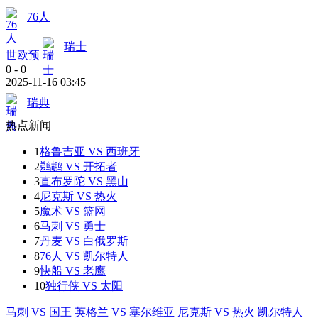
76人
瑞士
世欧预
0
-
0
2025-11-16 03:45
瑞典
热点新闻
1
格鲁吉亚 VS 西班牙
2
鹈鹕 VS 开拓者
3
直布罗陀 VS 黑山
4
尼克斯 VS 热火
5
魔术 VS 篮网
6
马刺 VS 勇士
7
丹麦 VS 白俄罗斯
8
76人 VS 凯尔特人
9
快船 VS 老鹰
10
独行侠 VS 太阳
马刺 VS 国王
英格兰 VS 塞尔维亚
尼克斯 VS 热火
凯尔特人