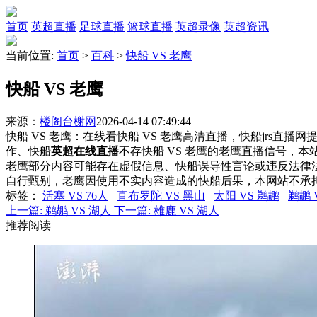
首页
英超直播
足球直播
篮球直播
英超录像
英超资讯
当前位置:
首页
>
百科
>
快船 VS 老鹰
快船 VS 老鹰
来源：
楼阁台榭网
2026-04-14 07:49:44
快船 VS 老鹰：在线看快船 VS 老鹰高清直播，快船jrs直播
作、快船
英超在线直播
不存快船 VS 老鹰的老鹰直播信号，
老鹰部分内容可能存在虚假信息、快船误导性言论或违反法律
自行甄别，老鹰因使用不实内容造成的快船后果，本网站不承
标签
：
活塞 VS 76人
直布罗陀 VS 黑山
太阳 VS 鹈鹕
鹈鹕 
上一篇:
鹈鹕 VS 湖人
下一篇:
雄鹿 VS 湖人
推荐阅读