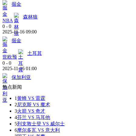
掘金
森林狼
NBA
0
-
0
2025-11-16 09:00
掘金
土耳其
世欧预
0
-
0
2025-11-16 01:00
保加利亚
热点新闻
1
黄蜂 VS 雷霆
2
尼克斯 VS 魔术
3
火箭 VS 奇才
4
芬兰 VS 马耳他
5
列支敦士登 VS 威尔士
6
摩尔多瓦 VS 意大利