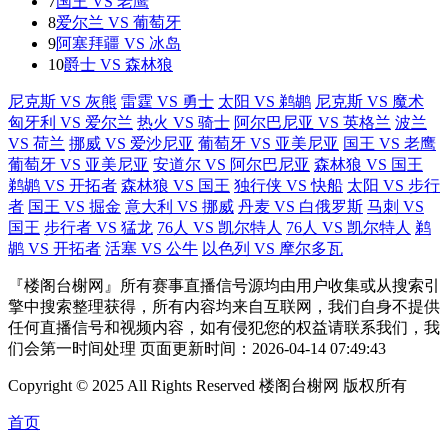
7
国王 VS 老鹰
8
爱尔兰 VS 葡萄牙
9
阿塞拜疆 VS 冰岛
10
爵士 VS 森林狼
尼克斯 VS 灰熊
雷霆 VS 勇士
太阳 VS 鹈鹕
尼克斯 VS 魔术
匈牙利 VS 爱尔兰
热火 VS 骑士
阿尔巴尼亚 VS 英格兰
波兰
VS 荷兰
挪威 VS 爱沙尼亚
葡萄牙 VS 亚美尼亚
国王 VS 老鹰
葡萄牙 VS 亚美尼亚
安道尔 VS 阿尔巴尼亚
森林狼 VS 国王
鹈鹕 VS 开拓者
森林狼 VS 国王
独行侠 VS 快船
太阳 VS 步行
者
国王 VS 掘金
意大利 VS 挪威
丹麦 VS 白俄罗斯
马刺 VS
国王
步行者 VS 猛龙
76人 VS 凯尔特人
76人 VS 凯尔特人
鹈
鹕 VS 开拓者
活塞 VS 公牛
以色列 VS 摩尔多瓦
『楼阁台榭网』所有赛事直播信号源均由用户收集或从搜索引
擎中搜索整理获得，所有内容均来自互联网，我们自身不提供
任何直播信号和视频内容，如有侵犯您的权益请联系我们，我
们会第一时间处理 页面更新时间：2026-04-14 07:49:43
Copyright © 2025 All Rights Reserved 楼阁台榭网 版权所有
首页