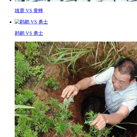
雄鹿 VS 黄蜂
鹈鹕 VS 勇士