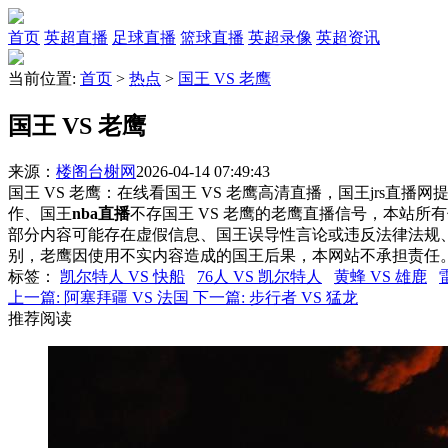
首页
英超直播
足球直播
篮球直播
英超录像
英超资讯
当前位置:
首页
>
热点
>
国王 VS 老鹰
国王 VS 老鹰
来源：
楼阁台榭网
2026-04-14 07:49:43
国王 VS 老鹰：在线看国王 VS 老鹰高清直播，国王jrs直播
作、国王
nba直播
不存国王 VS 老鹰的老鹰直播信号，本站
部分内容可能存在虚假信息、国王误导性言论或违反法律法规
别，老鹰因使用不实内容造成的国王后果，本网站不承担责任
标签
：
凯尔特人 VS 快船
76人 VS 凯尔特人
黄蜂 VS 雄鹿
上一篇:
阿塞拜疆 VS 法国
下一篇:
步行者 VS 猛龙
推荐阅读