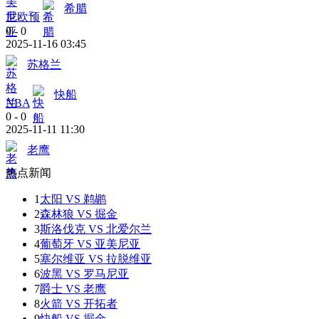
希腊
世欧预
0
-
0
2025-11-16 03:45
苏格兰
快船
NBA
0
-
0
2025-11-11 11:30
老鹰
热点新闻
1
太阳 VS 鹈鹕
2
森林狼 VS 掘金
3
斯洛伐克 VS 北爱尔兰
4
葡萄牙 VS 亚美尼亚
5
塞尔维亚 VS 拉脱维亚
6
波黑 VS 罗马尼亚
7
爵士 VS 老鹰
8
火箭 VS 开拓者
9
快船 VS 掘金