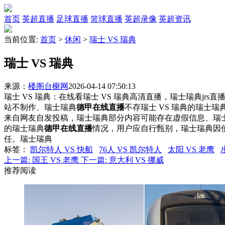
首页
英超直播
足球直播
篮球直播
英超录像
英超资讯
当前位置:
首页
>
休闲
>
瑞士 VS 瑞典
瑞士 VS 瑞典
来源：
楼阁台榭网
2026-04-14 07:50:13
瑞士 VS 瑞典：在线看瑞士 VS 瑞典高清直播，瑞士瑞典jrs
站不制作、瑞士瑞典
德甲在线直播
不存瑞士 VS 瑞典的瑞士
来自网友自发投稿，瑞士瑞典部分内容可能存在虚假信息、瑞
的瑞士瑞典
德甲在线直播
情况，用户应自行甄别，瑞士瑞典因
任。瑞士瑞典
标签
：
凯尔特人 VS 快船
76人 VS 凯尔特人
太阳 VS 老鹰
上一篇:
国王 VS 老鹰
下一篇:
意大利 VS 挪威
推荐阅读