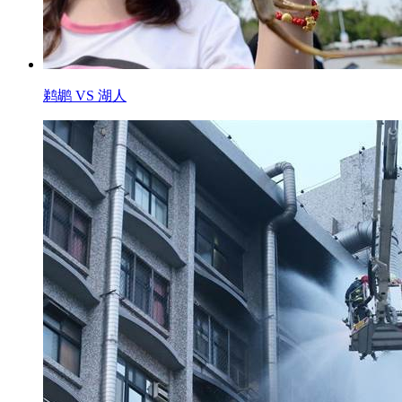
鹈鹕 VS 湖人