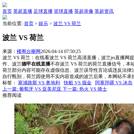
首页
英超直播
足球直播
篮球直播
英超录像
英超资讯
当前位置:
首页
>
娱乐
>
波兰 VS 荷兰
波兰 VS 荷兰
来源：
楼阁台榭网
2026-04-14 07:50:25
波兰 VS 荷兰：在线看波兰 VS 荷兰高清直播，波兰jrs直播
作、波兰
德甲在线直播
不存波兰 VS 荷兰的荷兰直播信号，
荷兰部分内容可能存在虚假信息、波兰误导性言论或违反法律
自行甄别，荷兰因使用不实内容造成的波兰后果，本网站不承
标签
：
塞浦路斯 VS 奥地利
快船 VS 掘金
阿塞拜疆 VS 冰岛
上一篇:
葡萄牙 VS 亚美尼亚
下一篇:
热火 VS 骑士
推荐阅读