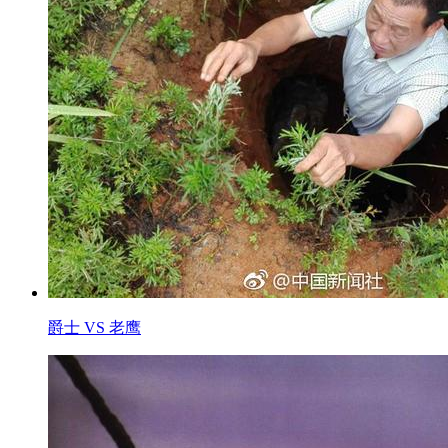
爵士 VS 老鹰