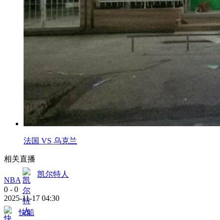
法国 VS 乌克兰
相关直播
凯尔特人
NBA
0
-
0
2025-11-17 04:30
快船