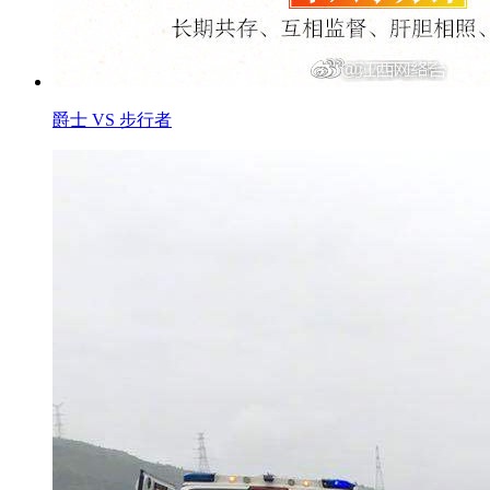
爵士 VS 步行者