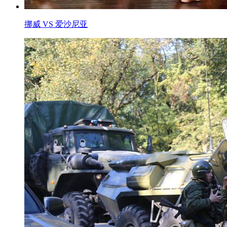
挪威 VS 爱沙尼亚