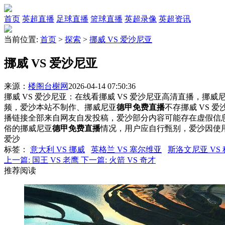
首页
英超直播
足球直播
篮球直播
英超录像
英超资讯
当前位置:
首页
>
探索
>
挪威 VS 爱沙尼亚
挪威 VS 爱沙尼亚
来源：
楼阁台榭网
2026-04-14 07:50:36
挪威 VS 爱沙尼亚：在线看挪威 VS 爱沙尼亚高清直播，挪威尼
频，爱沙本站不制作、挪威尼亚
德甲免费直播
不存挪威 VS 
播链接全部来自网友自发投稿，爱沙部分内容可能存在虚假信
俗的挪威尼亚
德甲免费直播
情况，用户应自行甄别，爱沙因使
爱沙
标签
：
意大利 VS 挪威
英格兰 VS 塞尔维亚
斯洛文尼亚 VS
上一篇:
国王 VS 老鹰
下一篇:
火箭 VS 奇才
推荐阅读