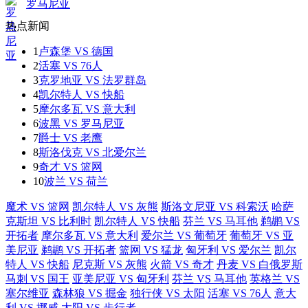
罗马尼亚
热点新闻
1
卢森堡 VS 德国
2
活塞 VS 76人
3
克罗地亚 VS 法罗群岛
4
凯尔特人 VS 快船
5
摩尔多瓦 VS 意大利
6
波黑 VS 罗马尼亚
7
爵士 VS 老鹰
8
斯洛伐克 VS 北爱尔兰
9
奇才 VS 篮网
10
波兰 VS 荷兰
魔术 VS 篮网
凯尔特人 VS 灰熊
斯洛文尼亚 VS 科索沃
哈萨
克斯坦 VS 比利时
凯尔特人 VS 快船
芬兰 VS 马耳他
鹈鹕 VS
开拓者
摩尔多瓦 VS 意大利
爱尔兰 VS 葡萄牙
葡萄牙 VS 亚
美尼亚
鹈鹕 VS 开拓者
篮网 VS 猛龙
匈牙利 VS 爱尔兰
凯尔
特人 VS 快船
尼克斯 VS 灰熊
火箭 VS 奇才
丹麦 VS 白俄罗斯
马刺 VS 国王
亚美尼亚 VS 匈牙利
芬兰 VS 马耳他
英格兰 VS
塞尔维亚
森林狼 VS 掘金
独行侠 VS 太阳
活塞 VS 76人
意大
利 VS 挪威
太阳 VS 步行者