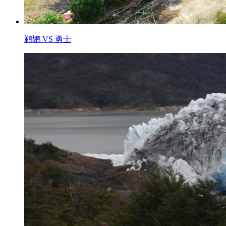
鹈鹕 VS 勇士